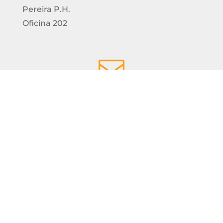
Pereira P.H.
Oficina 202
Realice su pago aquí

ipsatransecsalud@gmail.com